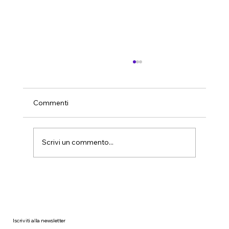
Commenti
Scrivi un commento...
Il mito della pulizia fai-da-te in azienda:
perché non funziona mai davvero
Iscriviti alla newsletter