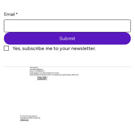
Email
*
Submit
Yes, subscribe me to your newsletter.
Nuvolari srl
nuvolarisrl@pec.it
PIVA: 12493000017
Sede legale: Corso Re Umberto 8, Torino
Sede operativa: Strada Torino 43, Orbassano, primo piano, ufficio 65
Privacy Policy
Cookie Policy
© 2024 by Nuvolari srl.
Orgogliosamente creato da
Steeme Srl