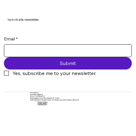
Iscriviti alla newsletter
Email
*
Submit
Yes, subscribe me to your newsletter.
Nuvolari srl
nuvolarisrl@pec.it
PIVA: 12493000017
Sede legale: Corso Re Umberto 8, Torino
Sede operativa: Strada Torino 43, Orbassano, primo piano, ufficio 65
Privacy Policy
Cookie Policy