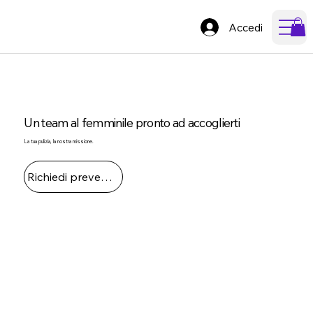
Accedi
Un team al femminile pronto ad accoglierti
La tua pulizia, la nostra missione.
Richiedi preventivo