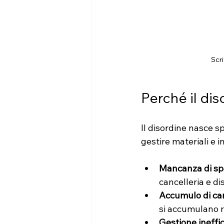
Scri
Perché il dis
Il disordine nasce s
gestire materiali e 
Mancanza di spa
cancelleria e dis
Accumulo di ca
si accumulano 
Gestione ineffi