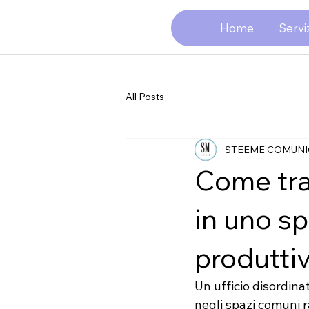
Home
Serviz
All Posts
STEEME COMUNI
Come tra
in uno sp
produtti
Un ufficio disordina
negli spazi comuni ra