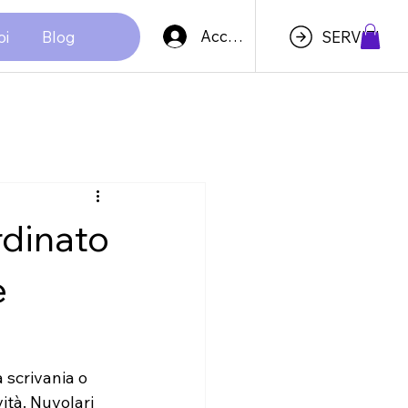
Accedi
oi
Blog
SERVIZI
rdinato
e
 scrivania o 
ità. Nuvolari 