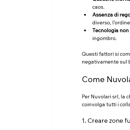
caos.
Assenza di rego
diverso, l’ordin
Tecnologia non 
ingombro.
Questi fattori si c
negativamente sul b
Come Nuvolari
Per Nuvolari srl, la
coinvolga tutti i col
1. Creare zone f