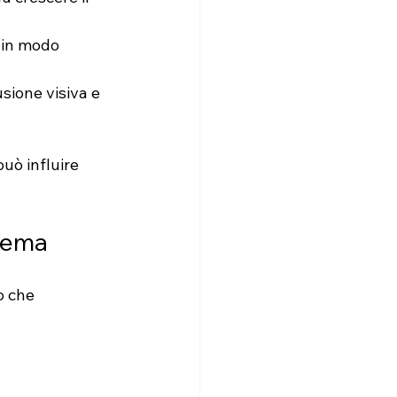
 in modo 
usione visiva e 
uò influire 
blema
o che 