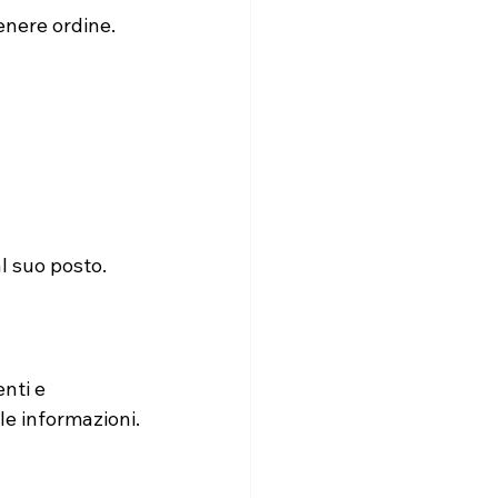
enere ordine. 
al suo posto.
nti e 
le informazioni.