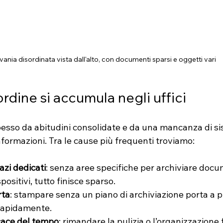
vania disordinata vista dall'alto, con documenti sparsi e oggetti vari
ordine si accumula negli uffici
pesso da abitudini consolidate e da una mancanza di sis
informazioni. Tra le cause più frequenti troviamo:
zi dedicati
: senza aree specifiche per archiviare docu
positivi, tutto finisce sparso.
rta
: stampare senza un piano di archiviazione porta a pil
rapidamente.
cace del tempo
: rimandare la pulizia o l’organizzazione f