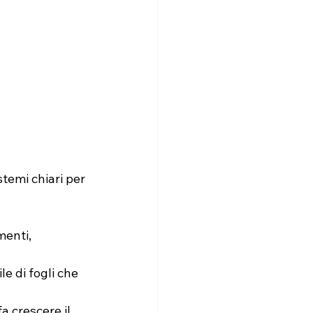
temi chiari per 
menti, 
e di fogli che 
a crescere il 