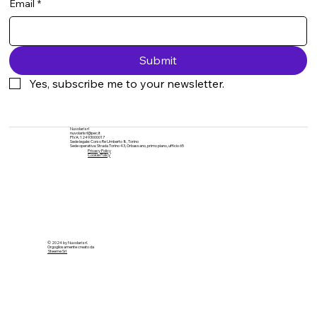
Email
*
Submit
Yes, subscribe me to your newsletter.
Nuvolari srl
nuvolarisrl@pec.it
PIVA: 12493000017
Sede legale: Corso Re Umberto 8, Torino
Sede operativa: Strada Torino 43, Orbassano, primo piano, ufficio 65
Privacy Policy
Cookie Policy
© 2024 by Nuvolari srl.
Orgogliosamente creato da
Steeme Srl