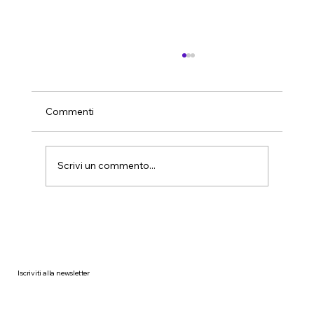
Commenti
Scrivi un commento...
Il mito della pulizia fai-da-te in azienda:
perché non funziona mai davvero
Iscriviti alla newsletter