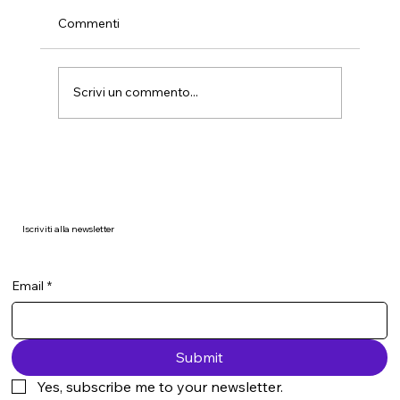
Commenti
Scrivi un commento...
Il mito della pulizia fai-da-te in azienda:
perché non funziona mai davvero
Iscriviti alla newsletter
Email
*
Submit
Yes, subscribe me to your newsletter.