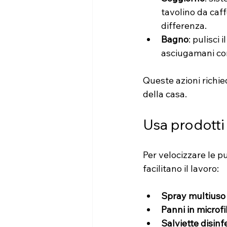
tavolino da caf
differenza.
Bagno
: pulisci 
asciugamani con 
Queste azioni richi
della casa.
Usa prodotti 
Per velocizzare le pu
facilitano il lavoro:
Spray multiuso
Panni in microf
Salviette disinf