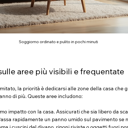
Soggiorno ordinato e pulito in pochi minuti
ulle aree più visibili e frequentate
itato, la priorità è dedicarsi alle zone della casa che gli
anno di più. Queste aree includono:
primo impatto con la casa. Assicurati che sia libero da sc
 Passa rapidamente un panno umido sul pavimento se n
ema i cuscini del divano, riponi riviste o oggetti fuori post