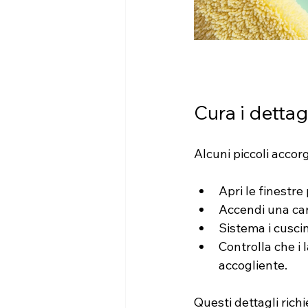
Cura i dettag
Alcuni piccoli acco
Apri le finestre
Accendi una ca
Sistema i cuscin
Controlla che i 
accogliente.
Questi dettagli rich