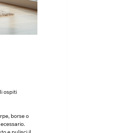
 ospiti 
arpe, borse o 
ecessario.
o e pulisci il 