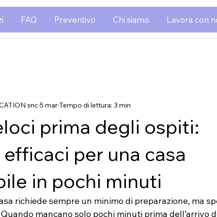
i
FAQ
Preventivo
Chi siamo
Lavora con n
CATION snc
5 mar
Tempo di lettura: 3 min
eloci prima degli ospiti:
 efficaci per una casa
ile in pochi minuti
 casa richiede sempre un minimo di preparazione, ma sp
 Quando mancano solo pochi minuti prima dell’arrivo degl