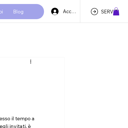
Accedi
oi
Blog
SERVIZI
esso il tempo a 
i invitati, è 