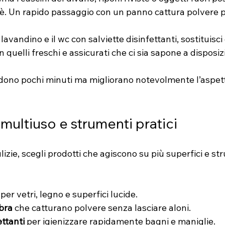
fè. Un rapido passaggio con un panno cattura polvere p
il lavandino e il wc con salviette disinfettanti, sostituisci 
quelli freschi e assicurati che ci sia sapone a disposiz
edono pochi minuti ma migliorano notevolmente l’aspet
multiuso e strumenti pratici
lizie, scegli prodotti che agiscono su più superfici e st
 per vetri, legno e superfici lucide.
ibra
 che catturano polvere senza lasciare aloni.
ettanti
 per igienizzare rapidamente bagni e maniglie.