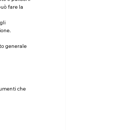
uò fare la 
gli 
ione.
to generale 
rumenti che 