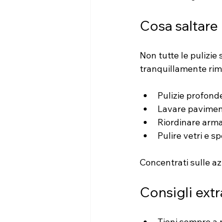
Cosa saltare
Non tutte le pulizie
tranquillamente ri
Pulizie profonde
Lavare pavimenti
Riordinare armad
Pulire vetri e 
Concentrati sulle azi
Consigli extr
Tieni sempre a p