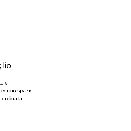
o
lio
o e 
 in uno spazio 
 ordinata 