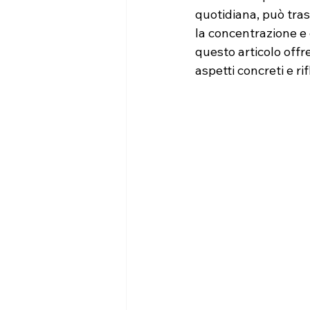
quotidiana, può trasf
la concentrazione e 
questo articolo offr
aspetti concreti e ri