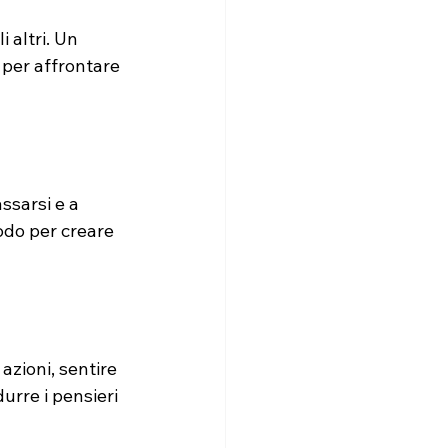
 altri. Un 
 per affrontare 
ssarsi e a 
odo per creare 
zioni, sentire 
urre i pensieri 