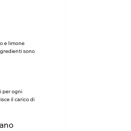
to e limone 
gredienti sono 
i per ogni 
ce il carico di 
iano