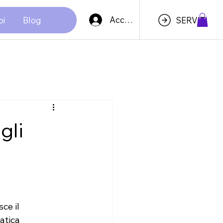
Accedi
oi
Blog
SERVIZI
gli
ce il 
atica 