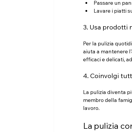
Passare un pann
Lavare i piatti s
3. Usa prodotti n
Per la pulizia quoti
aiuta a mantenere l’
efficaci e delicati, 
4. Coinvolgi tutt
La pulizia diventa pi
membro della famigli
lavoro.
La pulizia c