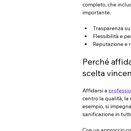
completo, che inclu
importante.
Trasparenza su 
Flessibilità e p
Reputazione e r
Perché affida
scelta vince
Affidarsi a 
professio
centro la qualità, la
esempio, si impegna a
sanificazione in tutt
Con un approccio conc