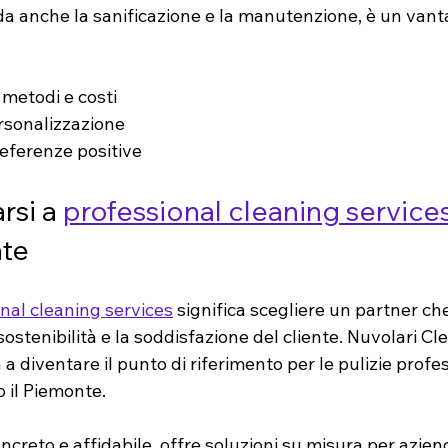
da anche la sanificazione e la manutenzione, è un vant
metodi e costi
ersonalizzazione
eferenze positive
rsi a 
professional cleaning service
nte
nal cleaning services
 significa scegliere un partner ch
 sostenibilità e la soddisfazione del cliente. Nuvolari Cl
 diventare il punto di riferimento per le pulizie profess
o il Piemonte.
reto e affidabile, offre soluzioni su misura per aziende,