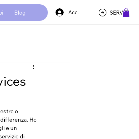
Accedi
oi
Blog
SERVIZI
vices
estre o 
 differenza. Ho 
li e un 
ervizio di 