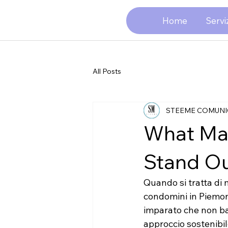
Home
Serviz
All Posts
STEEME COMUNI
What Mak
Stand O
Quando si tratta di m
condomini in Piemonte
imparato che non bas
approccio sostenibil