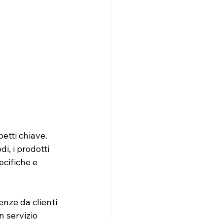
etti chiave. 
i, i prodotti 
ecifiche e 
nze da clienti 
n servizio 