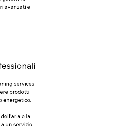
ri avanzati e 
fessionali
aning services 
ere prodotti 
o energetico.
ell’aria e la 
 a un servizio 