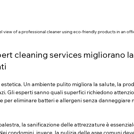
l view of a professional cleaner using eco-friendly products in an offi
rt cleaning services migliorano la 
ti
 estetica. Un ambiente pulito migliora la salute, la produ
zi. Gli esperti sanno quali superfici richiedono attenzio
re per eliminare batteri e allergeni senza danneggiare m
alestra, la sanificazione delle attrezzature è essenzial
 Nei condomini, invece, la pulizia delle aree comuni dev