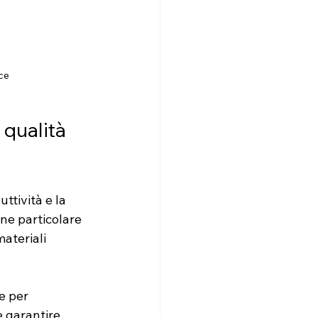
ce
qualità 
ttività e la 
ne particolare 
ateriali 
e per 
e garantire 