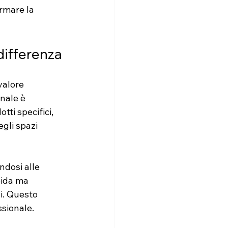
rmare la 
differenza
valore 
nale è 
ti specifici, 
egli spazi 
ndosi alle 
pida ma 
i. Questo 
ssionale.