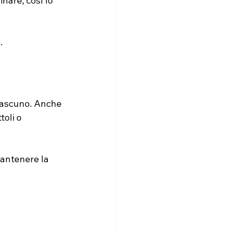
nare, così lo 
.
ciascuno. Anche 
oli o 
mantenere la 