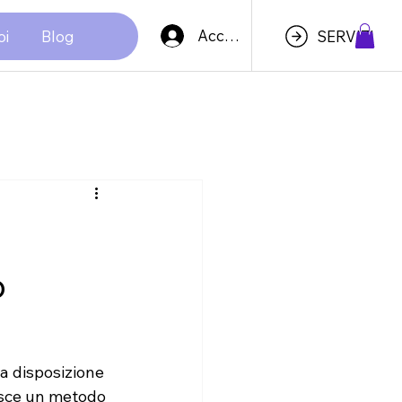
Accedi
oi
Blog
SERVIZI
o
a disposizione 
risce un metodo 