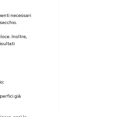
umenti necessari 
 secchio.
oce. Inoltre, 
sultati 
o:
erfici già 