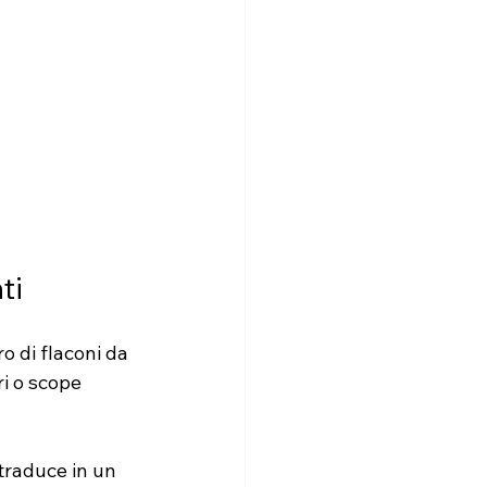
ti
o di flaconi da 
i o scope 
traduce in un 