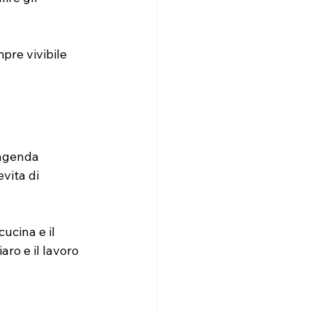
re vivibile 
’agenda 
vita di 
ucina e il 
ro e il lavoro 