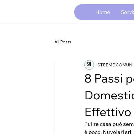
Home
Serviz
All Posts
STEEME COMUNI
8 Passi p
Domestic
Effettivo
Pulire casa può semb
è poco. Nuvolari srl