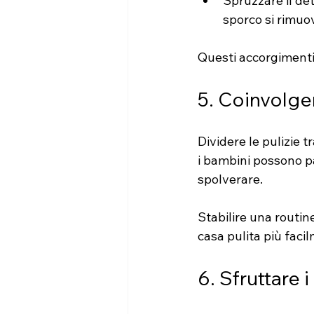
Spruzzare il det
sporco si rimuo
Questi accorgimenti 
5. Coinvolger
Dividere le pulizie t
i bambini possono pa
spolverare.
Stabilire una routin
casa pulita più facil
6. Sfruttare 