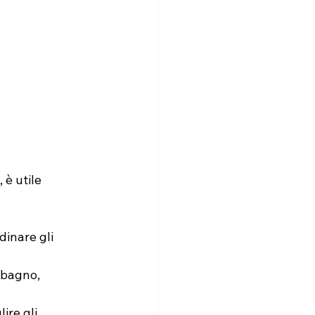
è utile 
rdinare gli 
 bagno, 
ire gli 