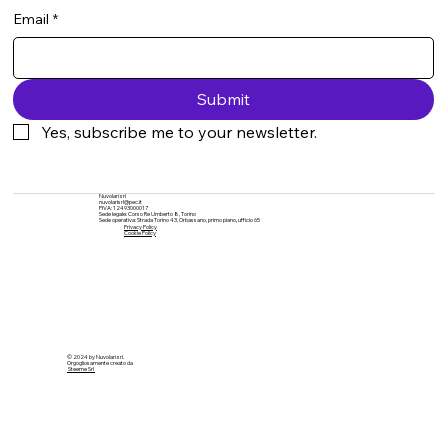
Email
*
Submit
Yes, subscribe me to your newsletter.
Nuvolari srl
nuvolarisrl@pec.it
PIVA: 12493000017
Sede legale: Corso Re Umberto 8, Torino
Sede operativa: Strada Torino 43, Orbassano, primo piano, ufficio 65
Privacy Policy
Cookie Policy
© 2024 by Nuvolari srl.
Orgogliosamente creato da
Steeme Srl