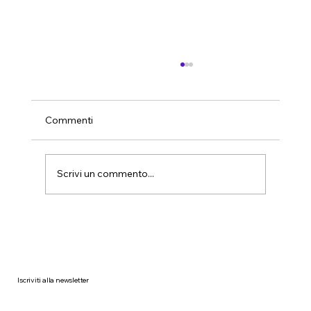
Commenti
Scrivi un commento...
Il mito della pulizia fai-da-te in azienda:
perché non funziona mai davvero
Iscriviti alla newsletter