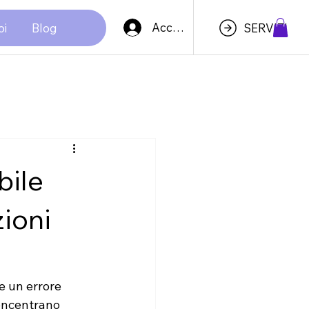
Accedi
oi
Blog
SERVIZI
bile
zioni
e un errore 
oncentrano 