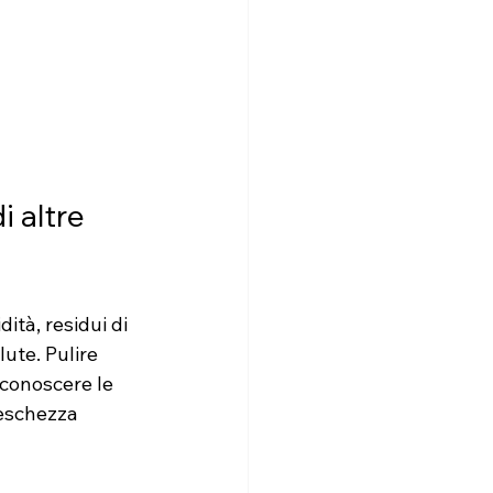
 altre 
ità, residui di 
ute. Pulire 
 conoscere le 
reschezza 