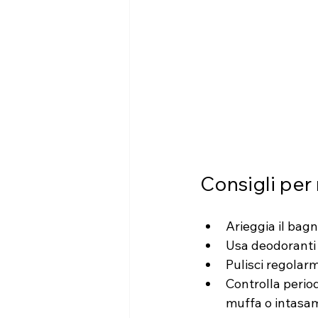
Consigli per
Arieggia il bagn
Usa deodoranti 
Pulisci regolar
Controlla period
muffa o intasam