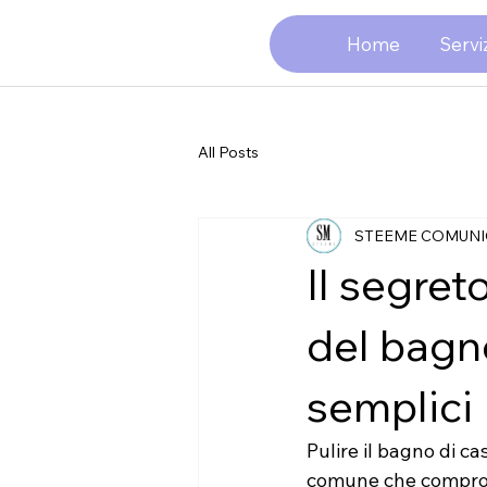
Home
Serviz
All Posts
STEEME COMUNI
Il segret
del bagno
semplici
Pulire il bagno di 
comune che comprome