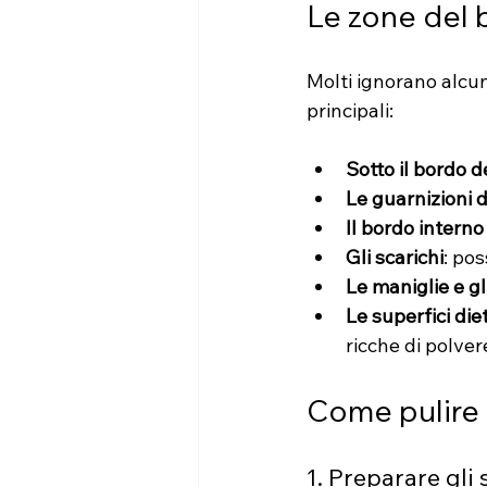
Le zone del
Molti ignorano alcun
principali:
Sotto il bordo d
Le guarnizioni d
Il bordo interno
Gli scarichi
: pos
Le maniglie e gli
Le superfici die
ricche di polver
Come pulire 
1. Preparare gli