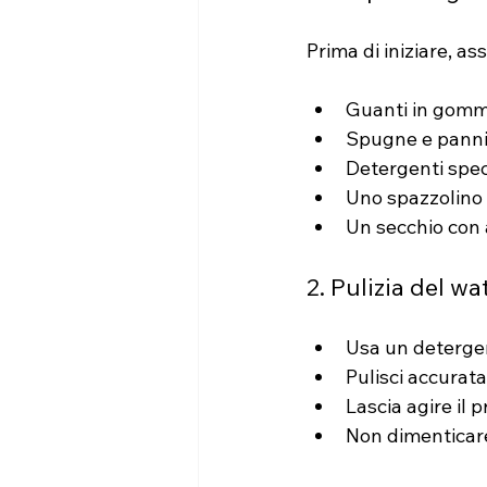
Prima di iniziare, ass
Guanti in gomma
Spugne e panni 
Detergenti speci
Uno spazzolino d
Un secchio con
2. Pulizia del wa
Usa un detergent
Pulisci accurat
Lascia agire il 
Non dimenticare