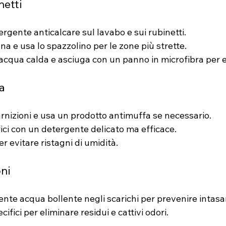
netti
rgente anticalcare sul lavabo e sui rubinetti.
a e usa lo spazzolino per le zone più strette.
acqua calda e asciuga con un panno in microfibra per ev
a
arnizioni e usa un prodotto antimuffa se necessario.
fici con un detergente delicato ma efficace.
 evitare ristagni di umidità.
oni
nte acqua bollente negli scarichi per prevenire intasa
ifici per eliminare residui e cattivi odori.