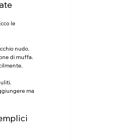
ate
cco le 
occhio nudo.
ione di muffa.
cilmente.
liti.
raggiungere ma 
emplici