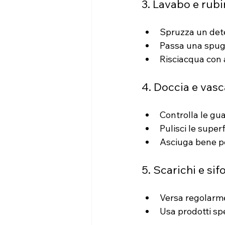
3. Lavabo e rubi
Spruzza un dete
Passa una spugn
Risciacqua con 
4. Doccia e vasc
Controlla le gu
Pulisci le super
Asciuga bene per
5. Scarichi e sif
Versa regolarme
Usa prodotti spec